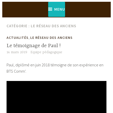
MENU
CATÉGORIE :
LE RÉSEAU DES ANCIENS
,
ACTUALITÉS
LE RÉSEAU DES ANCIENS
Le témoignage de Paul !
14 mars 2019
Equipe pédagogique
Paul, diplômé en juin 2018 témoigne de son expérience en
BTS Comm’.