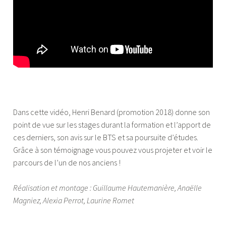
Dans cette vidéo, Henri Benard (promotion 2018) donne son
point de vue sur les stages durant la formation et l’apport de
ces derniers, son avis sur le BTS et sa poursuite d’études.
Grâce à son témoignage vous pouvez vous projeter et voir le
parcours de l’un de nos anciens !
Réalisation et montage : Guillaume Hautemanière, Anaëlle
Magniez, Alexia Perrot, Laurine Romet