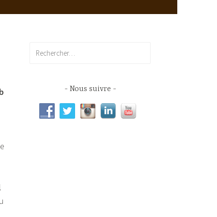
Rechercher :
Nous suivre
ab
be
l
du