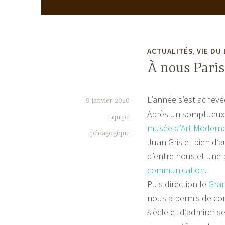
,
ACTUALITÉS
VIE DU
À nous Paris
L’année s’est achevée
9 janvier 2020
Après un somptueux l
Equipe
musée d’Art Modern
pédagogique
Juan Gris et bien d’a
d’entre nous et une 
communication
.
Puis direction le
Gran
nous a permis de com
siècle et d’admirer s