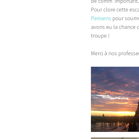
de comm’ important.
Pour clore cette es
Parisiens
pour sourire
avons eu la chance d
troupe !
Merci à nos professe