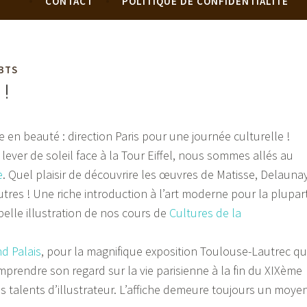
CONTACT
POLITIQUE DE CONFIDENTIALITÉ
 BTS
 !
 en beauté : direction Paris pour une journée culturelle !
ever de soleil face à la Tour Eiffel, nous sommes allés au
e
. Quel plaisir de découvrire les œuvres de Matisse, Delaunay
utres ! Une riche introduction à l’art moderne pour la plupar
belle illustration de nos cours de
Cultures de la
d Palais
, pour la magnifique exposition Toulouse-Lautrec qu
prendre son regard sur la vie parisienne à la fin du XIXème
es talents d’illustrateur. L’affiche demeure toujours un moye